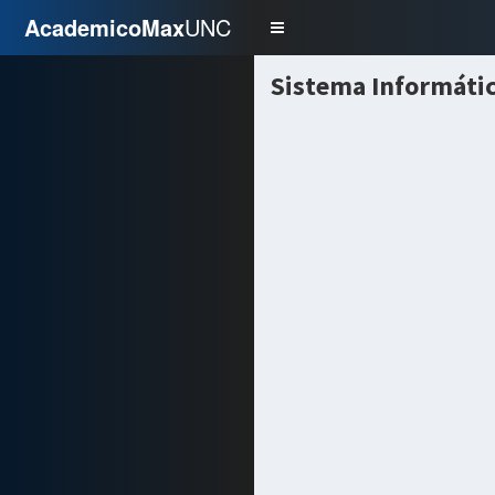
AcademicoMax
UNC
Navegacion
Sistema Informáti